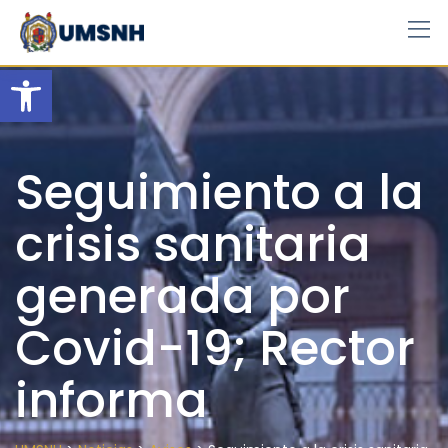
Skip
to
content
Open toolbar
Seguimiento a la
crisis sanitaria
generada por
Covid-19; Rector
informa