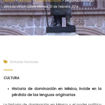
>
>
>
UMSNH
Noticias
Síntesis Noticias
Segunda entrega
síntesis informativa viernes 21 de febrero 2014
Síntesis Noticias
CULTURA
Historia de dominación en México, incide en la
pérdida de las lenguas originarias
La historia de dominación en México y el poder político