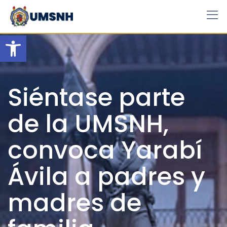
Skip
to
content
Open toolbar
Siéntase parte
de la UMSNH,
convoca Yarabí
Ávila a padres y
madres de