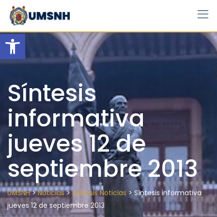
Skip
to
content
Open toolbar
Síntesis
informativa
jueves 12 de
septiembre 2013
>
>
>
UMSNH
Noticias
Síntesis Noticias
Síntesis informativa
jueves 12 de septiembre 2013