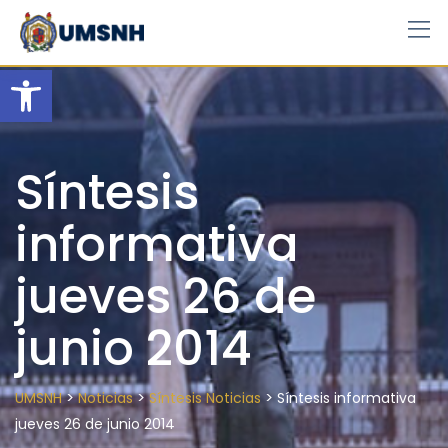
Skip
to
content
Open toolbar
Síntesis
informativa
jueves 26 de
junio 2014
>
>
>
UMSNH
Noticias
Síntesis Noticias
Síntesis informativa
jueves 26 de junio 2014