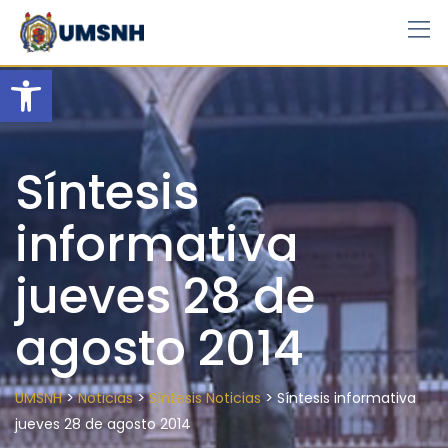
Skip
to
content
Open toolbar
Síntesis
informativa
jueves 28 de
agosto 2014
>
>
>
UMSNH
Noticias
Síntesis Noticias
Síntesis informativa
jueves 28 de agosto 2014