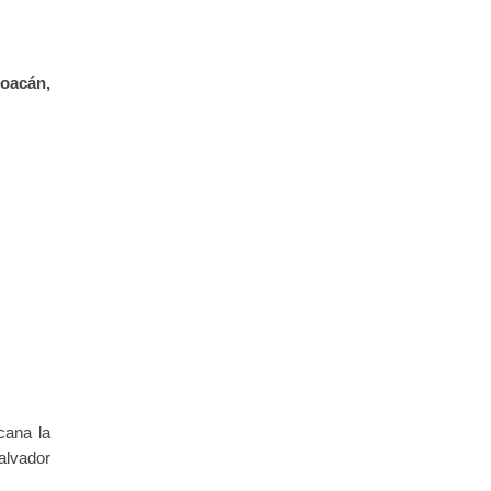
hoacán,
cana la
alvador