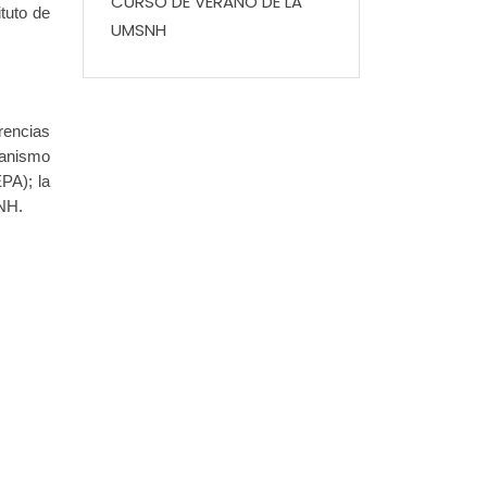
CURSO DE VERANO DE LA
tuto de
UMSNH
rencias
banismo
PA); la
NH.