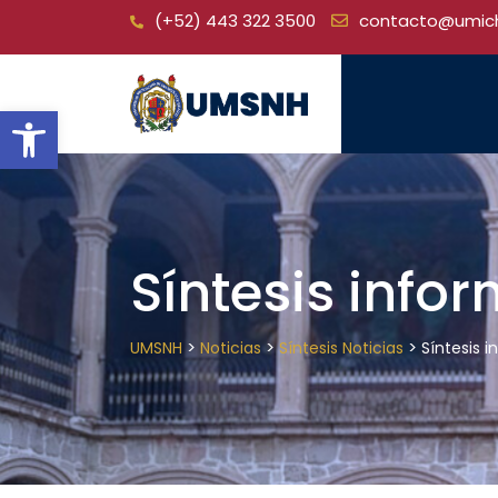
Skip
(+52) 443 322 3500
contacto@umic
to
content
Open toolbar
Síntesis info
>
>
>
UMSNH
Noticias
Síntesis Noticias
Síntesis 