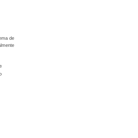
tema de
almente
a
o