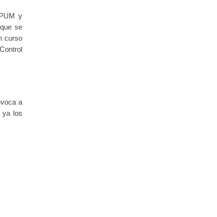
 SPUM y
 que se
n curso
Control
nvoca a
 ya los