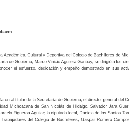
Cobaem
ada Académica, Cultural y Deportiva del Colegio de Bachilleres de Mi
ía de Gobierno, Marco Vinicio Aguilera Garibay, se dirigió a los cie
onocer el esfuerzo, dedicación y empeño demostrado en sus acti
ron al titular de la Secretaría de Gobierno, el director general del
rsidad Michoacana de San Nicolás de Hidalgo, Salvador Jara Guerr
arcela Figueroa Aguilar; la diputada local, Daniela de los Santos Tor
de Trabajadores del Colegio de Bachilleres, Gaspar Romero Campos