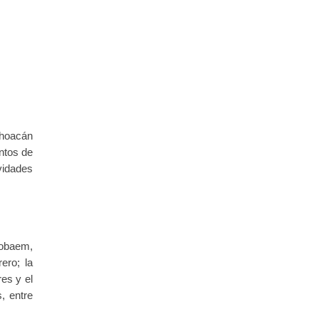
choacán
ntos de
vidades
 Cobaem,
ero; la
res y el
, entre