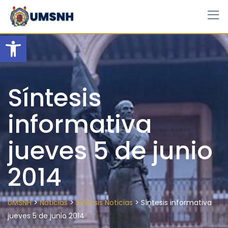
Skip
to
content
Open toolbar
Síntesis
informativa
jueves 5 de junio
2014
>
>
>
UMSNH
Noticias
Síntesis Noticias
Síntesis informativa
jueves 5 de junio 2014