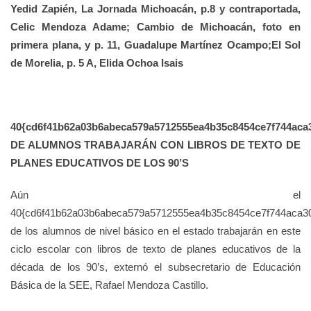
Yedid Zapién, La Jornada Michoacán, p.8 y contraportada,
Celic Mendoza Adame; Cambio de Michoacán, foto en
primera plana, y p. 11, Guadalupe Martínez Ocampo;El Sol
de Morelia, p. 5 A, Elida Ochoa Isais
40{cd6f41b62a03b6abeca579a5712555ea4b35c8454ce7f744aca
DE ALUMNOS TRABAJARÁN CON LIBROS DE TEXTO DE
PLANES EDUCATIVOS DE LOS 90’S
Aún el
40{cd6f41b62a03b6abeca579a5712555ea4b35c8454ce7f744aca3
de los alumnos de nivel básico en el estado trabajarán en este
ciclo escolar con libros de texto de planes educativos de la
década de los 90’s, externó el subsecretario de Educación
Básica de la SEE, Rafael Mendoza Castillo.