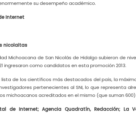
do enormemente su desempeño académico.
e Internet
s nicolaitas
sidad Michoacana de San Nicolás de Hidalgo subieron de nive
y 21 ingresaron como candidatos en esta promoción 2013.
 lista de los científicos más destacados del país, la máxi
nvestigadores pertenecientes al SNI, lo que representa alr
íficos michoacanos acreditados en el mismo (que suman 600)
tal de Internet; Agencia Quadratín, Redacción; La 