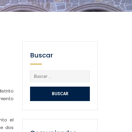
Buscar
Buscar:
istrito
amiento
nto el
de dos