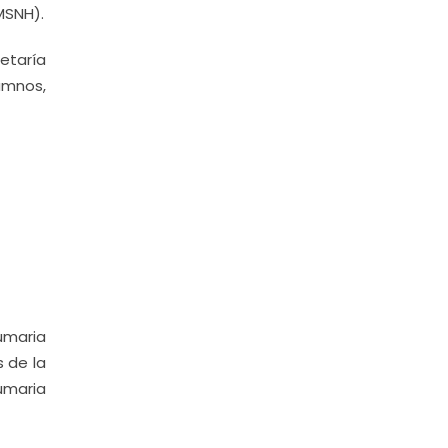
MSNH).
etaría
umnos,
umaria
 de la
umaria