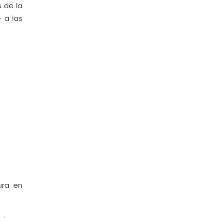
s de la
 a las
ura en