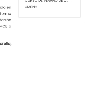
CURSO DE VERANO DE LA
UMSNH
ada en
informe
idación
SMCE a
relia,