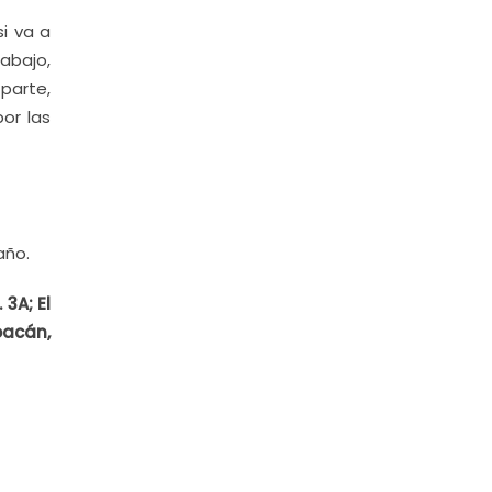
si va a
abajo,
parte,
or las
año.
3A; El
oacán,