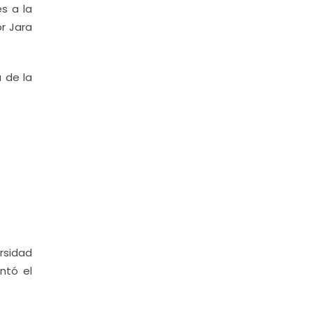
s a la
or Jara
 de la
rsidad
ntó el