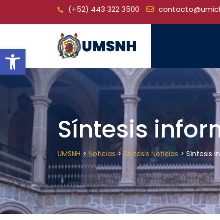
Skip
(+52) 443 322 3500
contacto@umic
to
content
Open toolbar
Síntesis infor
>
>
>
UMSNH
Noticias
Síntesis Noticias
Síntesis i