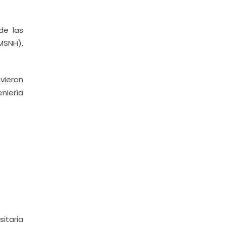
de las
MSNH),
vieron
niería
sitaria