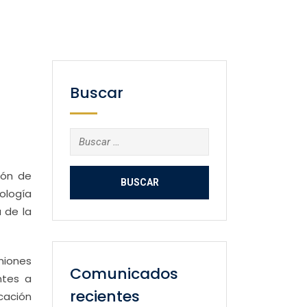
Buscar
Buscar:
ión de
ología
a de la
niones
Comunicados
ntes a
recientes
cación