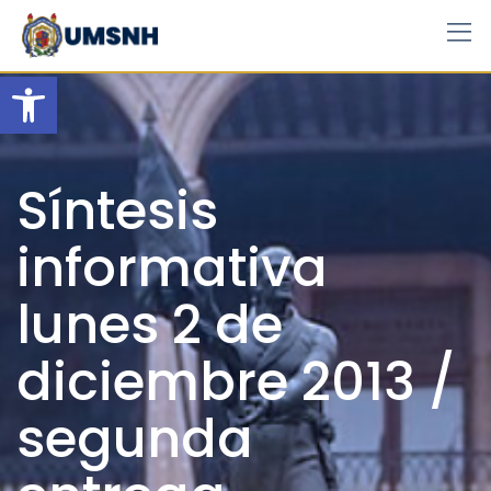
Skip
to
content
Open toolbar
Síntesis
informativa
lunes 2 de
diciembre 2013 /
segunda