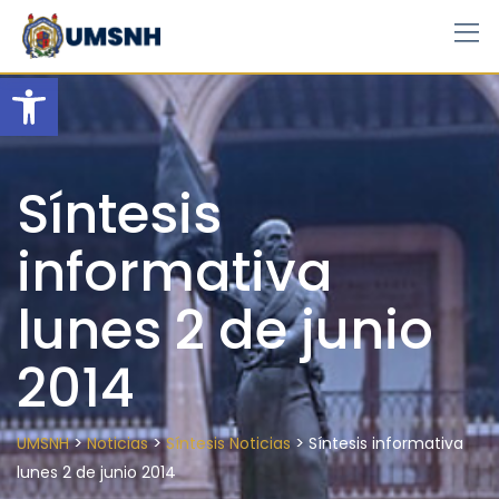
Skip
to
content
Open toolbar
Síntesis
informativa
lunes 2 de junio
2014
>
>
>
UMSNH
Noticias
Síntesis Noticias
Síntesis informativa
lunes 2 de junio 2014