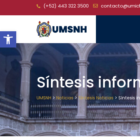
Skip
(+52) 443 322 3500
contacto@umic
to
content
Open toolbar
Síntesis info
>
>
>
UMSNH
Noticias
Síntesis Noticias
Síntesis 