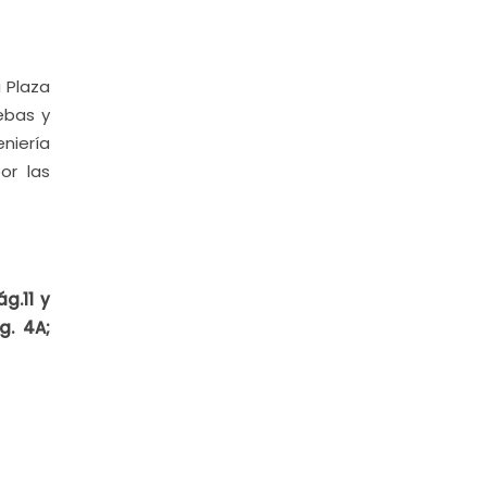
a Plaza
ebas y
niería
or las
g.11 y
g. 4A;