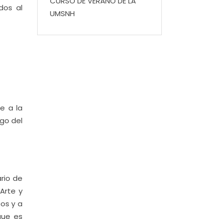
CURSO DE VERANO DE LA
dos al
UMSNH
e a la
rgo del
rio de
Arte y
sos y a
que es