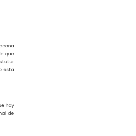
oacana
do que
statar
o esta
ue hay
nal de