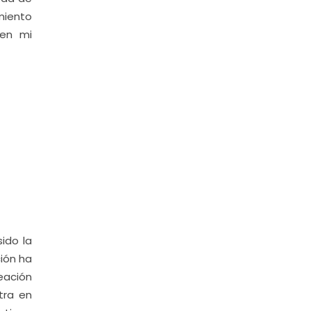
miento
 en mi
ido la
ión ha
eación
tra en