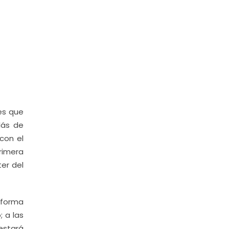
es que
lás de
con el
Primera
ter del
Reforma
; a las
estará