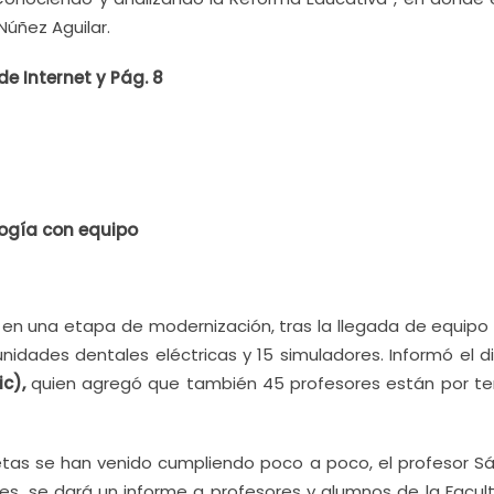
Núñez Aguilar.
e Internet y Pág. 8
ogía con equipo
en una etapa de modernización, tras la llegada de equipo
nidades dentales eléctricas y 15 simuladores. Informó el d
ic),
quien agregó que también 45 profesores están por te
metas se han venido cumpliendo poco a poco, el profesor S
es, se dará un informe a profesores y alumnos de la Facul