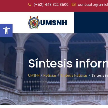
Skip
(+52) 443 322 3500
contacto@umic
to
content
Open toolbar
Síntesis info
>
>
>
UMSNH
Noticias
Síntesis Noticias
Síntesis 