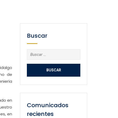
Buscar
Buscar:
idalgo
ano de
eniería
ado en
Comunicados
uestro
recientes
nes, en