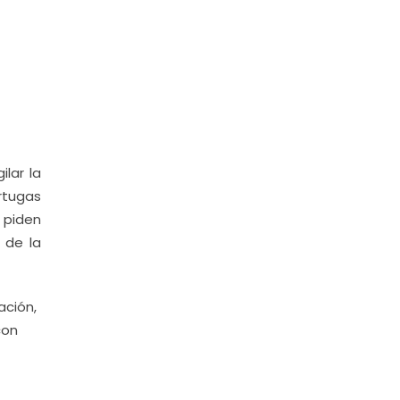
lar la
rtugas
 piden
 de la
ación,
con