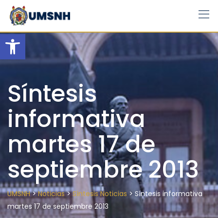
Skip
to
content
Open toolbar
Síntesis
informativa
martes 17 de
septiembre 2013
>
>
>
UMSNH
Noticias
Síntesis Noticias
Síntesis informativa
martes 17 de septiembre 2013