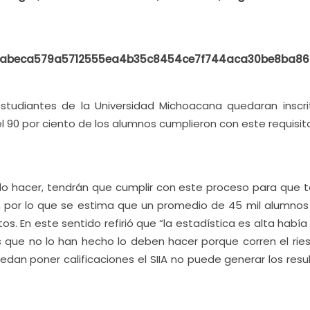
b6abeca579a5712555ea4b35c8454ce7f744aca30be8ba86
studiantes de la Universidad Michoacana quedaran inscrit
el 90 por ciento de los alumnos cumplieron con este requisit
do hacer, tendrán que cumplir con este proceso para que 
n, por lo que se estima que un promedio de 45 mil alumnos
os. En este sentido refirió que “la estadística es alta había
los que no lo han hecho lo deben hacer porque corren el ri
uedan poner calificaciones el SIIA no puede generar los res