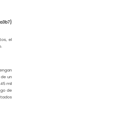
a3b7}
os, el
o.
tengan
 de un
 45 mil
esgo de
ultados