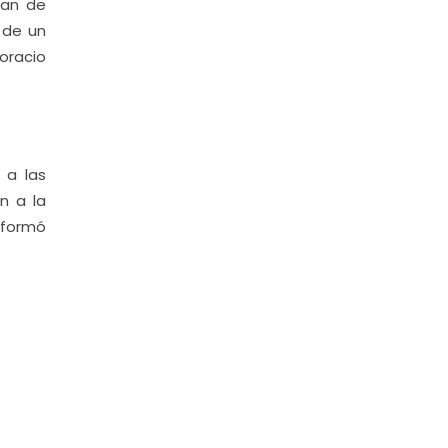
lan de
 de un
oracio
 a las
n a la
nformó