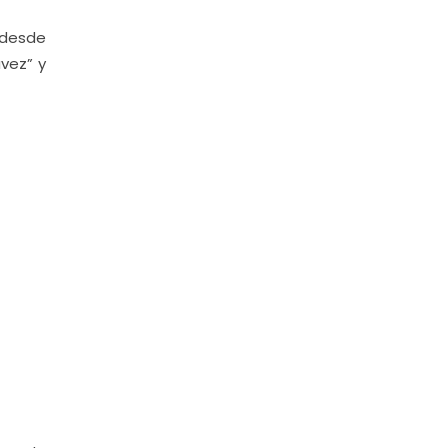
 desde
vez” y