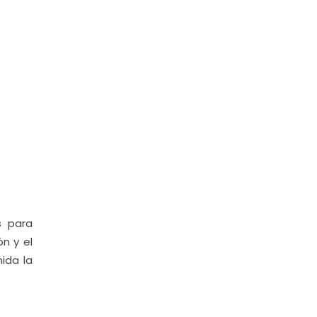
s para
ón y el
ida la