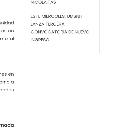
NICOLAITAS
ESTE MIÉRCOLES, UMSNH
unidad
LANZA TERCERA
tas en
CONVOCATORIA DE NUEVO
o o al
INGRESO
nes en
orno a
idades
ornada