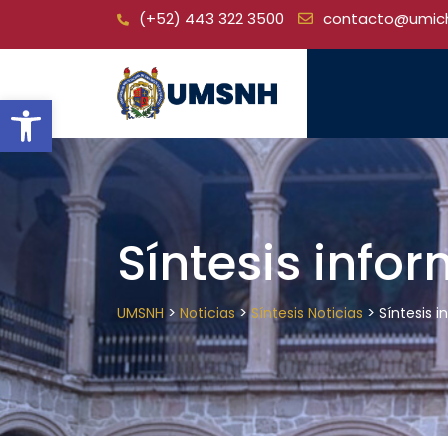
Skip
(+52) 443 322 3500
contacto@umic
to
content
Open toolbar
Síntesis info
>
>
>
UMSNH
Noticias
Síntesis Noticias
Síntesis 