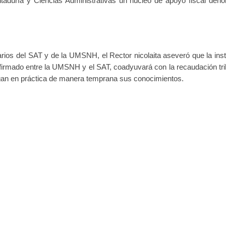
ntaduría y Ciencias Administrativas un núcleo de apoyo fiscal den
rios del SAT y de la UMSNH, el Rector nicolaita aseveró que la inst
firmado entre la UMSNH y el SAT, coadyuvará con la recaudación trib
ngan en práctica de manera temprana sus conocimientos.