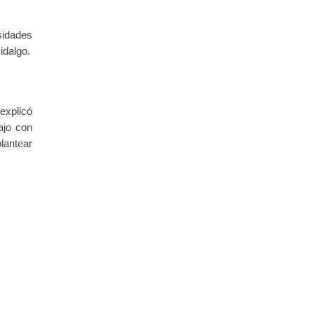
sidades
idalgo.
explicó
ajo con
lantear