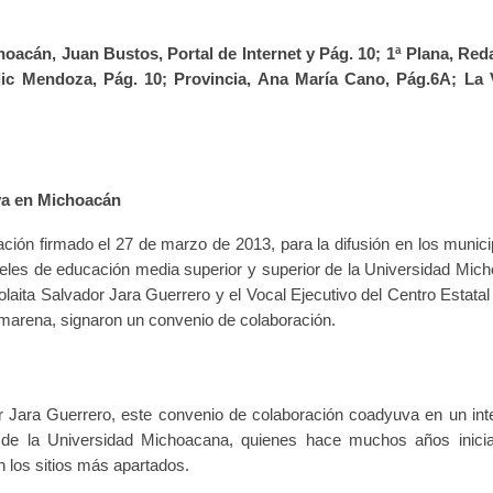
acán, Juan Bustos, Portal de Internet y Pág. 10; 1ª Plana, Red
lic Mendoza, Pág. 10; Provincia, Ana María Cano, Pág.6A; La
va en Michoacán
oración firmado el 27 de marzo de 2013, para la difusión en los munic
veles de educación media superior y superior de la Universidad Mic
aita Salvador Jara Guerrero y el Vocal Ejecutivo del Centro Estatal 
arena, signaron un convenio de colaboración.
or Jara Guerrero, este convenio de colaboración coadyuva en un int
 de la Universidad Michoacana, quienes hace muchos años inici
n los sitios más apartados.