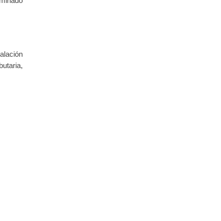
ominado
alación
utaria,