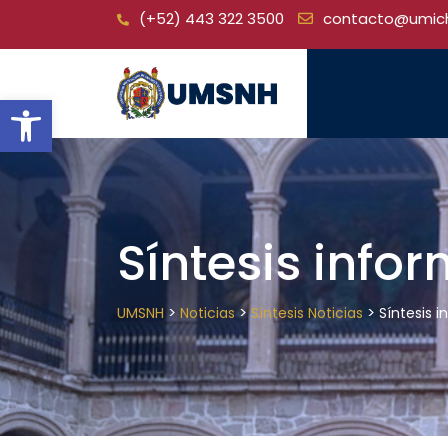
Skip
(+52) 443 322 3500
contacto@umic
to
content
Open toolbar
Síntesis info
>
>
>
UMSNH
Noticias
Síntesis Noticias
Síntesis 