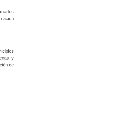
 martes
rnación
icipios
denas y
ación de