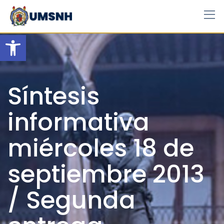
Skip
to
content
Open toolbar
Síntesis
informativa
miércoles 18 de
septiembre 2013
/ Segunda