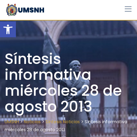
Skip
to
content
Open toolbar
Síntesis
informativa
miércoles 28 de
agosto 2013
>
>
>
UMSNH
Noticias
Síntesis Noticias
Síntesis informativa
miércoles 28 de agosto 2013