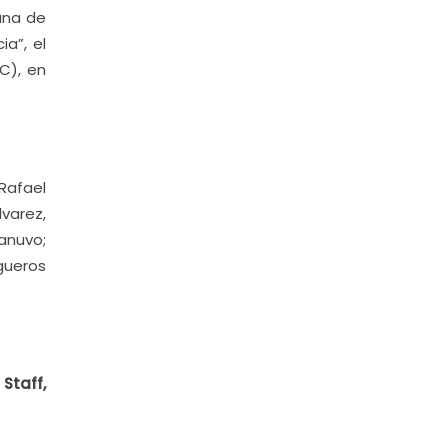
ana de
a”, el
C), en
Rafael
varez,
anuvo;
igueros
 Staff,