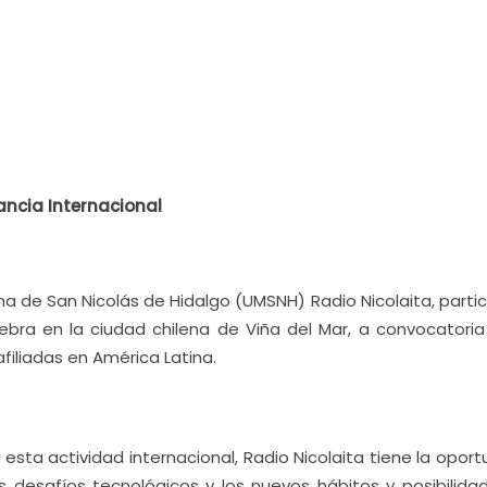
ancia Internacional
na de San Nicolás de Hidalgo (UMSNH) Radio Nicolaita, parti
ebra en la ciudad chilena de Viña del Mar, a convocatoria
afiliadas en América Latina.
sta actividad internacional, Radio Nicolaita tiene la oport
os desafíos tecnológicos y los nuevos hábitos y posibilida