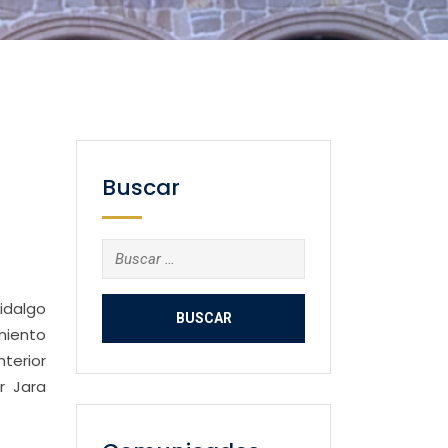
Buscar
Buscar:
idalgo
miento
nterior
r Jara