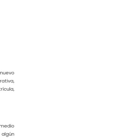
 nuevo
rativa,
ícula,
 medio
 algún