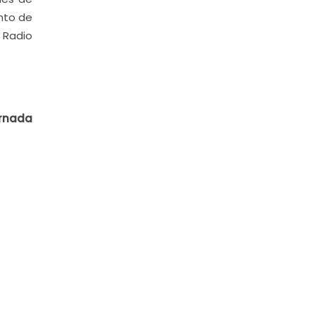
ento de
 Radio
rnada