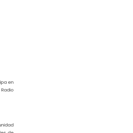
cipa en
 Radio
unidad
des de