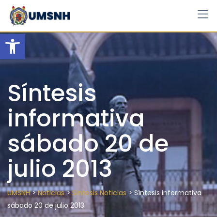
Skip
to
content
Open toolbar
Síntesis
informativa
sábado 20 de
julio 2013
>
>
>
UMSNH
Noticias
Síntesis Noticias
Síntesis informativa
sábado 20 de julio 2013