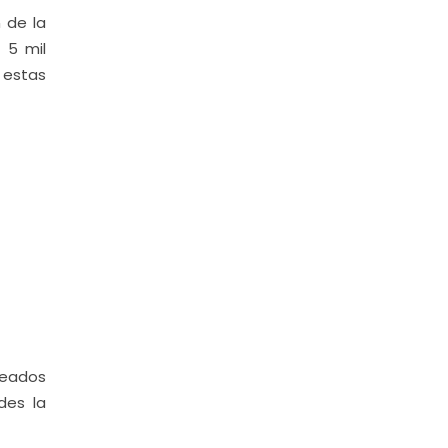
 de la
 5 mil
 estas
leados
des la