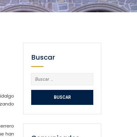
Buscar
Buscar:
idalgo
izando
errero
que han