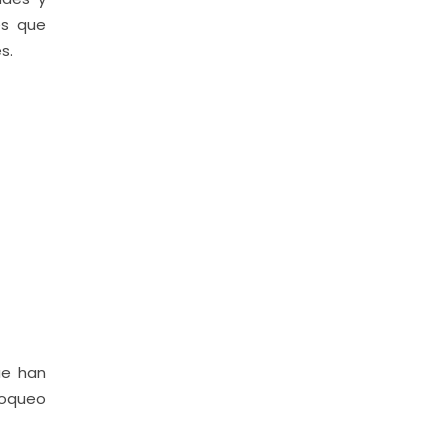
es que
s.
ue han
loqueo