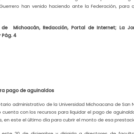
Guerrero han venido haciendo ante la Federación, para 
 de Michoacán, Redacción, Portal de Internet; La J
 Pág. 4
ara pago de aguinaldos
ario administrativo de la Universidad Michoacana de San N
o cuenta con los recursos para liquidar el pago de aguinald
 en este el último día para cubrir el monto de esa prestaci
a este 20 de diciembre y dirigida a directores de facult