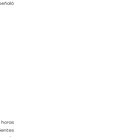
 señaló
 horas
ientes