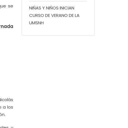
que se
NIÑAS Y NIÑOS INICIAN
CURSO DE VERANO DE LA
UMSNH
ornada
icolás
o a los
ón.
ades y