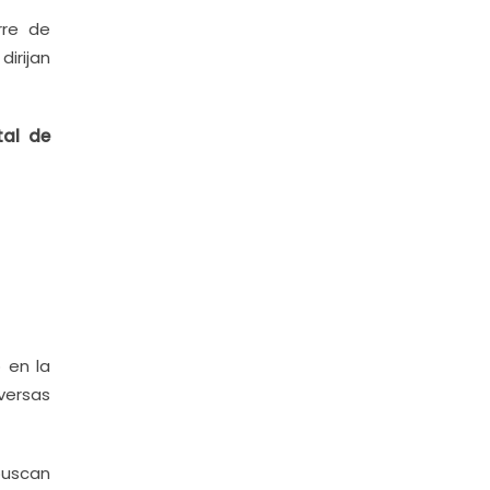
rre de
irijan
tal de
 en la
versas
buscan