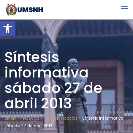
Skip
to
content
Open toolbar
Síntesis
informativa
sábado 27 de
abril 2013
>
>
>
UMSNH
Noticias
Síntesis Noticias
Síntesis informativa
sábado 27 de abril 2013