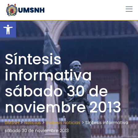
Skip
to
content
Open toolbar
Síntesis
informativa
sábado 30 de
noviembre 2013
>
>
>
UMSNH
Noticias
Síntesis Noticias
Síntesis informativa
sábado 30 de noviembre 2013