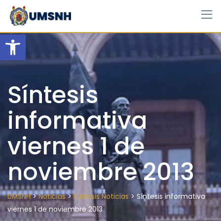
Skip
to
content
Open toolbar
Síntesis
informativa
viernes 1 de
noviembre 2013
>
>
>
UMSNH
Noticias
Síntesis Noticias
Síntesis informativa
viernes 1 de noviembre 2013