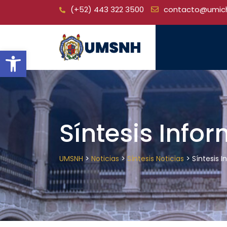
Skip
(+52) 443 322 3500
contacto@umic
to
content
Open toolbar
Síntesis Infor
>
>
>
UMSNH
Noticias
Síntesis Noticias
Síntesis I