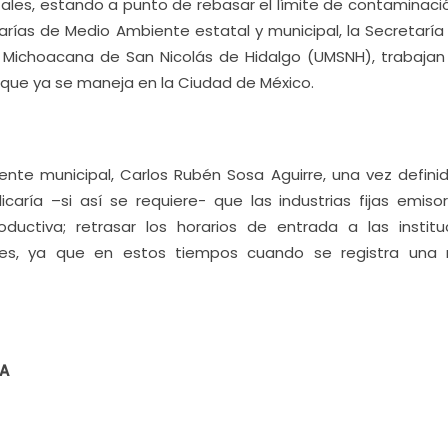
les, estando a punto de rebasar el límite de contaminaci
rías de Medio Ambiente estatal y municipal, la Secretaría
d Michoacana de San Nicolás de Hidalgo (UMSNH), trabajan
 que ya se maneja en la Ciudad de México.
nte municipal, Carlos Rubén Sosa Aguirre, una vez definid
aría –si así se requiere- que las industrias fijas emiso
uctiva; retrasar los horarios de entrada a las institu
ases, ya que en estos tiempos cuando se registra una
8A