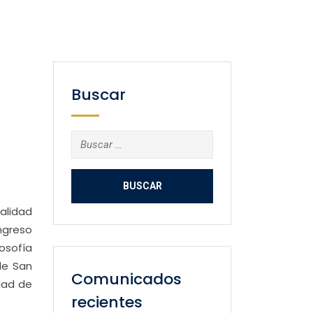
Buscar
Buscar:
alidad
ongreso
losofía
de San
Comunicados
dad de
recientes