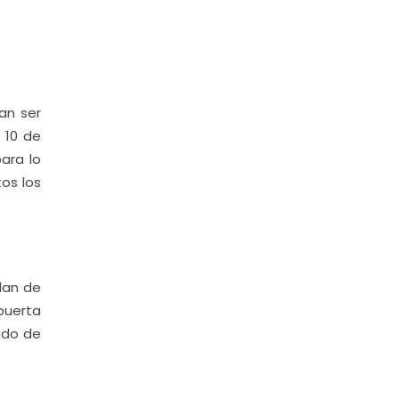
an ser
 10 de
para lo
os los
lan de
puerta
ado de