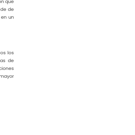
ón que
 de de
 en un
os los
ras de
ciones
 mayor