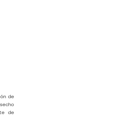
ión de
esecho
nte de