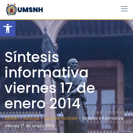
Skip
to
content
Open toolbar
Síntesis
informativa
viernes 17 de
enero 2014
>
>
>
UMSNH
Noticias
Síntesis Noticias
Síntesis informativa
viernes 17 de enero 2014