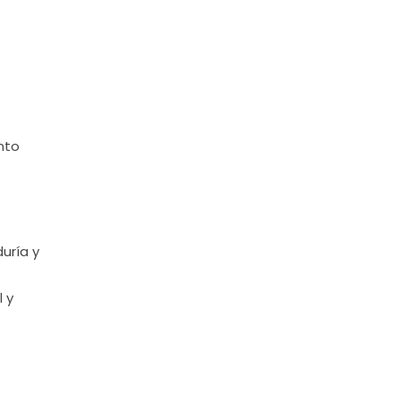
nto
uría y
 y