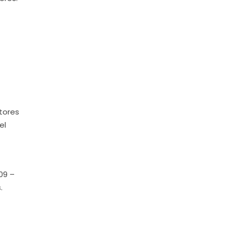
tores
el
09 –
.