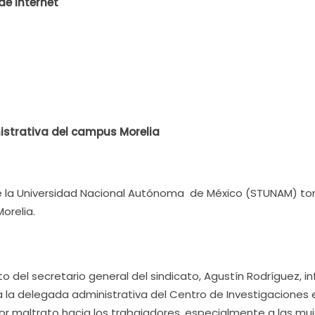
de Internet
strativa del campus Morelia
de la Universidad Nacional Autónoma de México (STUNAM) t
orelia.
to del secretario general del sindicato, Agustín Rodríguez, i
la delegada administrativa del Centro de Investigaciones 
r maltrato hacia los trabajadores, especialmente a las muj