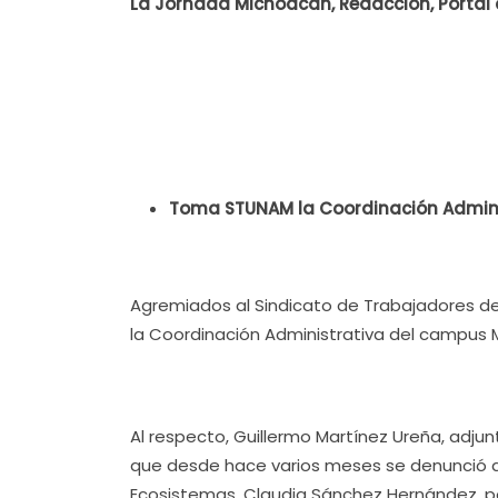
La Jornada Michoacán, Redacción, Portal 
Toma STUNAM la Coordinación Admini
Agremiados al Sindicato de Trabajadores 
la Coordinación Administrativa del campus M
Al respecto, Guillermo Martínez Ureña, adjun
que desde hace varios meses se denunció a 
Ecosistemas, Claudia Sánchez Hernández, po