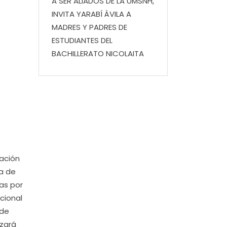
A SER ALIADOS DE LA UMSNH,
INVITA YARABÍ ÁVILA A
MADRES Y PADRES DE
ESTUDIANTES DEL
BACHILLERATO NICOLAITA
cación
ía de
das por
cional
 de
izará