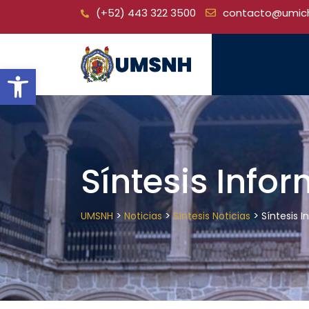
Skip
(+52) 443 322 3500
contacto@umic
to
content
Open toolbar
Síntesis Info
>
>
>
UMSNH
Noticias
Síntesis Noticias
Síntesis 