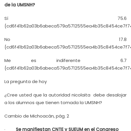
de la UMSNH?
Sí 75.6
{cd6f41b62a03b6abeca579a5712555ea4b35c8454ce7f7
No 17.8
{cd6f41b62a03b6abeca579a5712555ea4b35c8454ce7f7
Me es indiferente 6.7
{cd6f41b62a03b6abeca579a5712555ea4b35c8454ce7f7
La pregunta de hoy
¿Cree usted que la autoridad nicolaita debe desalojar
a los alumnos que tienen tomada la UMSNH?
Cambio de Michoacán, pág. 2
·
Se manifiestan CNTE y SUEUM en el Congreso