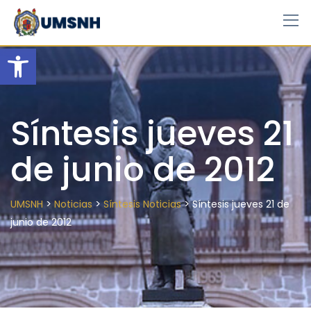
Skip
to
content
Open toolbar
Síntesis jueves 21
de junio de 2012
>
>
>
UMSNH
Noticias
Síntesis Noticias
Síntesis jueves 21 de
junio de 2012