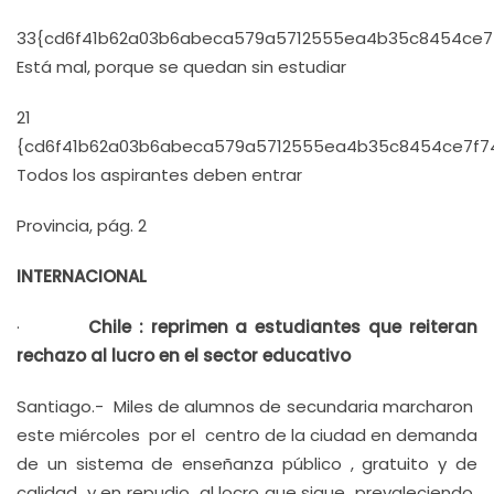
33{cd6f41b62a03b6abeca579a5712555ea4b35c8454ce7
Está mal, porque se quedan sin estudiar
21
{cd6f41b62a03b6abeca579a5712555ea4b35c8454ce7f7
Todos los aspirantes deben entrar
Provincia, pág. 2
INTERNACIONAL
·
Chile : reprimen a estudiantes que reiteran
rechazo al lucro en el sector educativo
Santiago.- Miles de alumnos de secundaria marcharon
este miércoles por el centro de la ciudad en demanda
de un sistema de enseñanza público , gratuito y de
calidad y en repudio al locro que sigue prevaleciendo