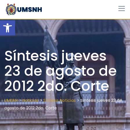
Skip
to
content
Open toolbar
Síntesis jueves
23 de agosto de
2012 2do. Corte
>
>
>
UMSNH
Noticias
Síntesis Noticias
Síntesis jueves 23 de
agosto de 2012 2do. Corte