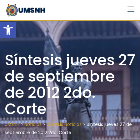
Skip
to
content
Open toolbar
Síntesis jueves 27
de septiembre
de 2012 2do.
Corte
>
>
>
UMSNH
Noticias
Síntesis Noticias
Síntesis jueves 27 de
septiembre de 2012 2do. Corte