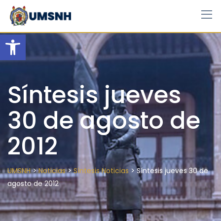
Skip
to
content
Open toolbar
Síntesis jueves
30 de agosto de
2012
>
>
>
UMSNH
Noticias
Síntesis Noticias
Síntesis jueves 30 de
agosto de 2012