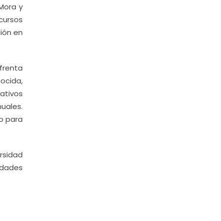
 Mora y
ecursos
ción en
frenta
ocida,
ativos
uales.
do para
rsidad
idades