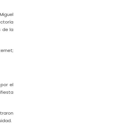
Miguel
ctoría
 de la
ernet;
por el
ifiesta
traron
sidad.