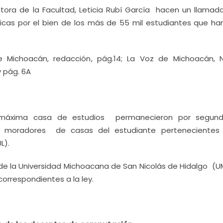
ctora de la Facultad, Leticia Rubí García hacen un llamado
icas por el bien de los más de 55 mil estudiantes que han
 Michoacán, redacción, pág.14; La Voz de Michoacán, N
y pág. 6A
a máxima casa de estudios permanecieron por segun
sos moradores de casas del estudiante perteneciente
L).
l de la Universidad Michoacana de San Nicolás de Hidalgo (
orrespondientes a la ley.