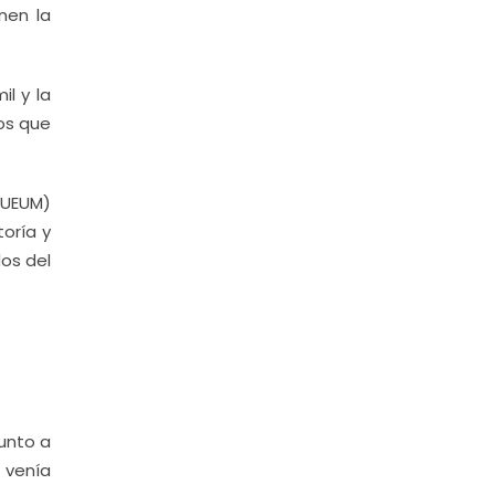
enen la
l y la
los que
SUEUM)
oría y
os del
unto a
 venía