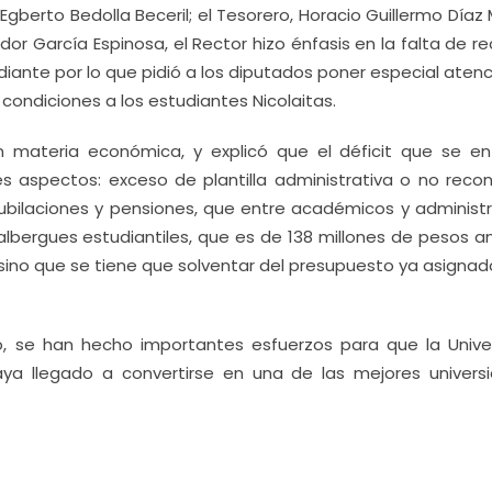
gberto Bedolla Beceril; el Tesorero, Horacio Guillermo Díaz
ador García Espinosa, el Rector hizo énfasis en la falta de r
diante por lo que pidió a los diputados poner especial aten
condiciones a los estudiantes Nicolaitas.
en materia económica, y explicó que el déficit que se en
 aspectos: exceso de plantilla administrativa o no recon
jubilaciones y pensiones, que entre académicos y administr
albergues estudiantiles, que es de 138 millones de pesos an
” sino que se tiene que solventar del presupuesto ya asigna
o, se han hecho importantes esfuerzos para que la Unive
ya llegado a convertirse en una de las mejores univers