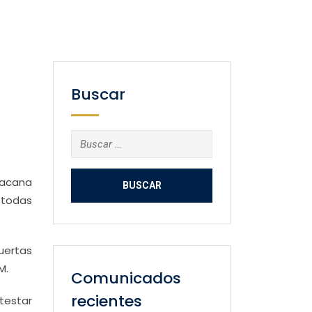
Buscar
Buscar:
oacana
 todas
uertas
M.
Comunicados
recientes
testar