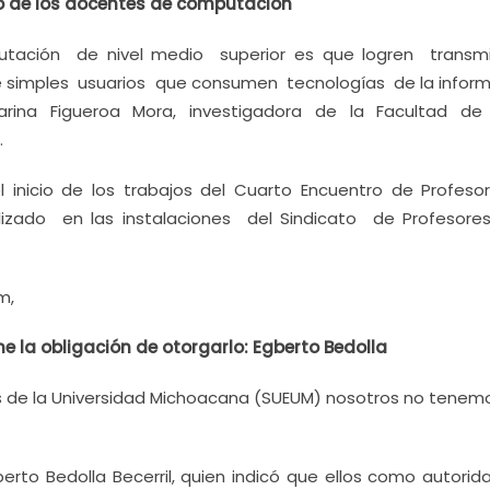
to de los docentes de computación
tación de nivel medio superior es que logren transmit
de simples usuarios que consumen tecnologías de la infor
arina Figueroa Mora, investigadora de la Facultad de 
.
l inicio de los trabajos del Cuarto Encuentro de Profeso
lizado en las instalaciones del Sindicato de Profesore
m,
ne la obligación de otorgarlo: Egberto Bedolla
s de la Universidad Michoacana (SUEUM) nosotros no tenemos
berto Bedolla Becerril, quien indicó que ellos como autori