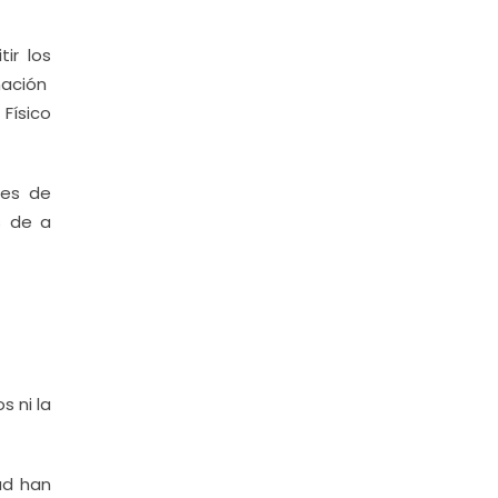
ir los
mación
Físico
res de
s de a
 ni la
dad han