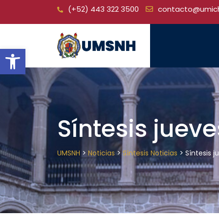
Skip
(+52) 443 322 3500
contacto@umic
to
content
Open toolbar
Síntesis juev
>
>
>
UMSNH
Noticias
Síntesis Noticias
Síntesis 