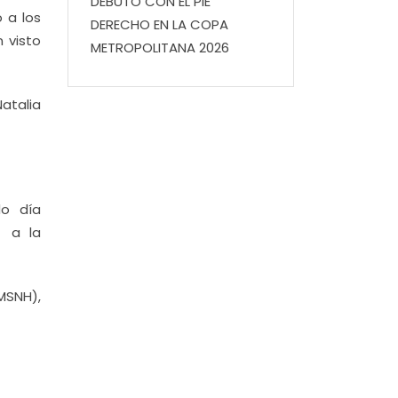
DEBUTÓ CON EL PIE
 a los
DERECHO EN LA COPA
 visto
METROPOLITANA 2026
atalia
do día
s a la
UMSNH),