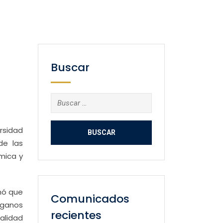
Buscar
Buscar:
rsidad
de las
ímica y
mó que
Comunicados
rganos
recientes
alidad