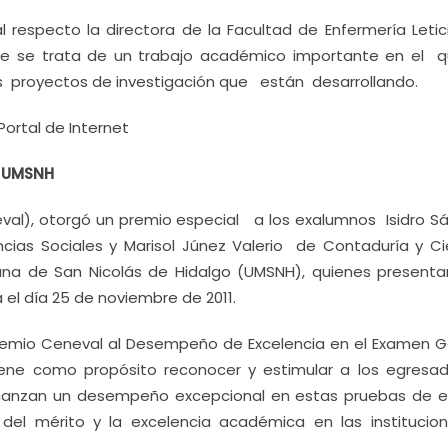
respecto la directora de la Facultad de Enfermería Letici
que se trata de un trabajo académico importante en el q
os proyectos de investigación que están desarrollando.
ortal de Internet
a UMSNH
neval), otorgó un premio especial a los exalumnos Isidro S
cias Sociales y Marisol Júnez Valerio de Contaduría y Ci
cana de San Nicolás de Hidalgo (UMSNH), quienes presenta
 el día 25 de noviembre de 2011.
Premio Ceneval al Desempeño de Excelencia en el Examen G
 tiene como propósito reconocer y estimular a los egresa
lcanzan un desempeño excepcional en estas pruebas de e
del mérito y la excelencia académica en las institucio