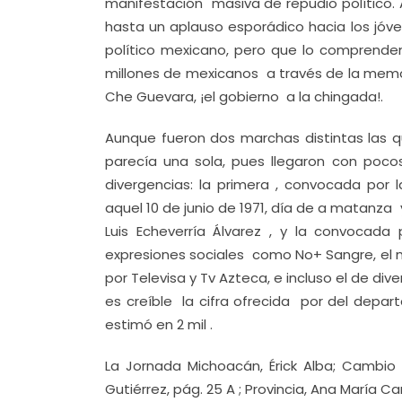
manifestación masiva de repudio político. A
hasta un aplauso esporádico hacia los jóve
político mexicano, pero que lo comprende
millones de mexicanos a través de la memor
Che Guevara, ¡el gobierno a la chingada!.
Aunque fueron dos marchas distintas las qu
parecía una sola, pues llegaron con poc
divergencias: la primera , convocada por 
aquel 10 de junio de 1971, día de a matanz
Luis Echeverría Álvarez , y la convocad
expresiones sociales como No+ Sangre, el m
por Televisa y Tv Azteca, e incluso el de div
es creíble la cifra ofrecida por del dep
estimó en 2 mil .
La Jornada Michoacán, Érick Alba; Cambio 
Gutiérrez, pág. 25 A ; Provincia, Ana María C