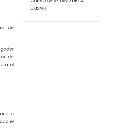
CURSO DE VERANO DE LA
UMSNH
sis de
igador
tor de
ara el
erar e
cabo el