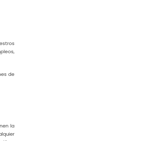
estros
pleos,
ones de
nen la
lquier