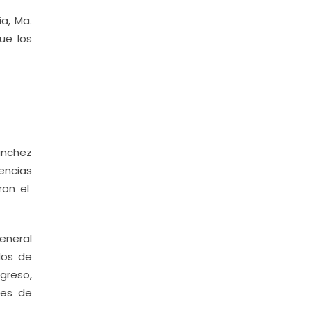
a, Ma.
ue los
ánchez
encias
ron el
eneral
dos de
greso,
nes de