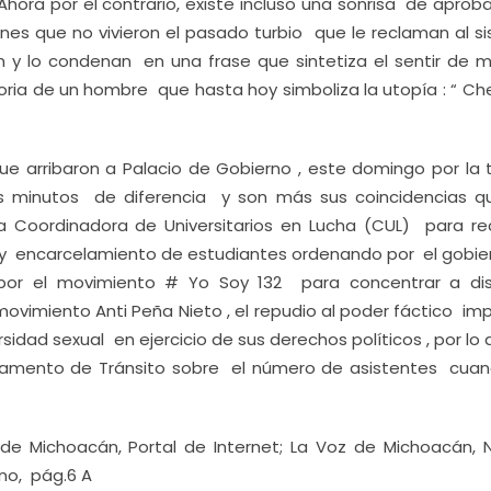
hora por el contrario, existe incluso una sonrisa de aprob
nes que no vivieron el pasado turbio que le reclaman al s
n y lo condenan en una frase que sintetiza el sentir de 
ia de un hombre que hasta hoy simboliza la utopía : “ Che
e arribaron a Palacio de Gobierno , este domingo por la t
os minutos de diferencia y son más sus coincidencias q
la Coordinadora de Universitarios en Lucha (CUL) para re
a y encarcelamiento de estudiantes ordenando por el gobie
a por el movimiento # Yo Soy 132 para concentrar a dis
ovimiento Anti Peña Nieto , el repudio al poder fáctico im
ersidad sexual en ejercicio de sus derechos políticos , por lo
artamento de Tránsito sobre el número de asistentes cuan
de Michoacán, Portal de Internet; La Voz de Michoacán, N
ano, pág.6 A