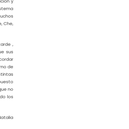
ación y
istema
muchos
, Che,
arde ,
ue sus
cordar
rno de
tintas
puesto
 que no
do los
atalia