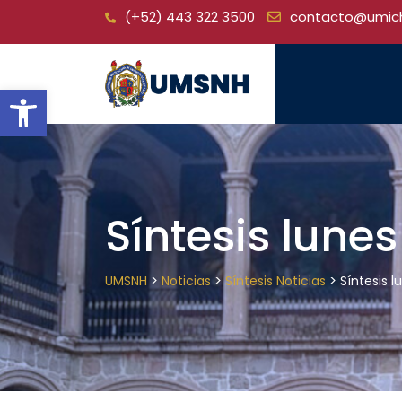
Skip
(+52) 443 322 3500
contacto@umic
to
content
Open toolbar
Síntesis lunes
>
>
>
UMSNH
Noticias
Síntesis Noticias
Síntesis l