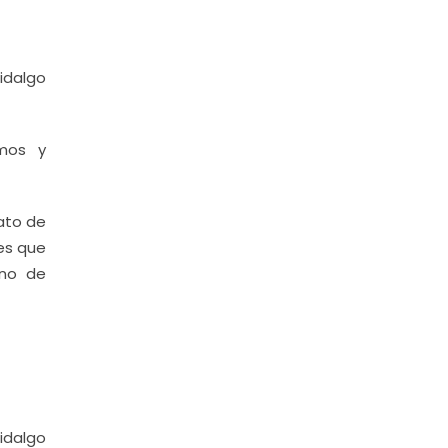
idalgo
smos y
cato de
es que
ino de
idalgo