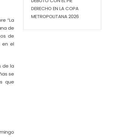
DEBUTÓ CON EL PIE
DERECHO EN LA COPA
METROPOLITANA 2026
re “La
cana de
nos de
 en el
 de la
iñas se
es que
domingo