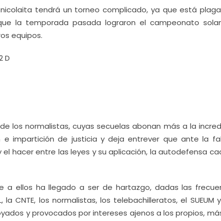
e nicolaita tendrá un torneo complicado, ya que está plag
 que la temporada pasada lograron el campeonato sol
os equipos.
2 D
to de los normalistas, cuyas secuelas abonan más a la incre
e impartición de justicia y deja entrever que ante la fa
 el hacer entre las leyes y su aplicación, la autodefensa c
te a ellos ha llegado a ser de hartazgo, dadas las frecue
la CNTE, los normalistas, los telebachilleratos, el SUEUM 
oyados y provocados por intereses ajenos a los propios, más