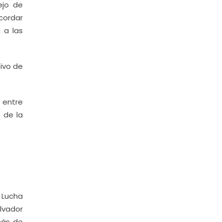
ejo de
cordar
 a las
ivo de
 entre
 de la
 Lucha
lvador
más de