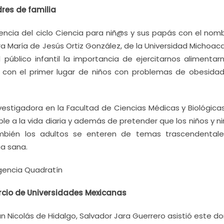
res de familia
rencia del ciclo Ciencia para niñ@s y sus papás con el nomb
ora María de Jesús Ortiz González, de la Universidad Michoa
 público infantil la importancia de ejercitarnos alimentar
s con el primer lugar de niños con problemas de obesidad
stigadora en la Facultad de Ciencias Médicas y Biológicas
le a la vida diaria y además de pretender que los niños y n
ambién los adultos se enteren de temas trascendental
a sana.
gencia Quadratín
rcio de Universidades Mexicanas
an Nicolás de Hidalgo, Salvador Jara Guerrero asistió este 