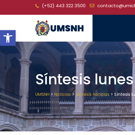
Skip
(+52) 443 322 3500
contacto@umic
to
content
Open toolbar
Síntesis lune
>
>
>
UMSNH
Noticias
Síntesis Noticias
Síntesis 