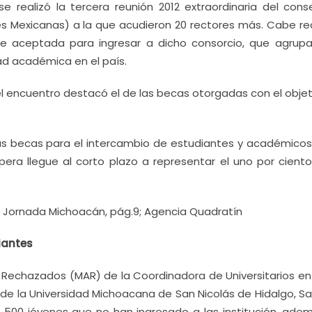
e realizó la tercera reunión 2012 extraordinaria del cons
s Mexicanas) a la que acudieron 20 rectores más. Cabe re
e aceptada para ingresar a dicho consorcio, que agrupa
ad académica en el país.
l encuentro destacó el de las becas otorgadas con el objet
las becas para el intercambio de estudiantes y académicos
pera llegue al corto plazo a representar el uno por ciento
a Jornada Michoacán, pág.9; Agencia Quadratín
iantes
 Rechazados (MAR) de la Coordinadora de Universitarios en
 de la Universidad Michoacana de San Nicolás de Hidalgo, Sa
de 500 jóvenes que no han ingresado a las institución, ade