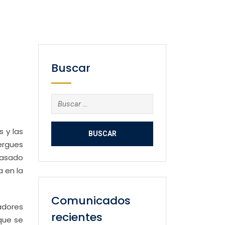
Buscar
Buscar:
 y las
bergues
pasado
a en la
Comunicados
radores
recientes
que se