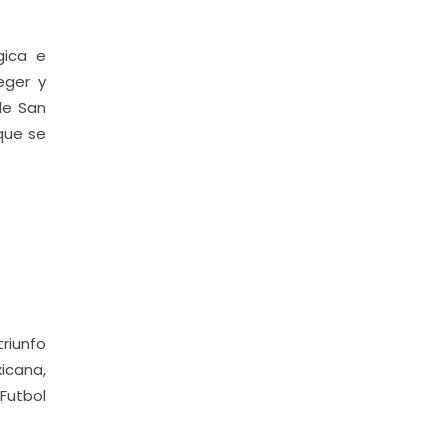
gica e
eger y
de San
que se
riunfo
icana,
Futbol