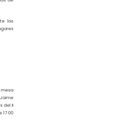
te las
ugares
la mesa
, Jaime
 del II
s 17:00