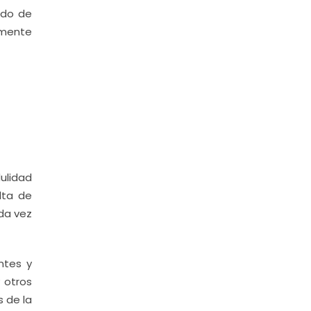
ado de
amente
dulidad
lta de
ada vez
ntes y
y otros
 de la