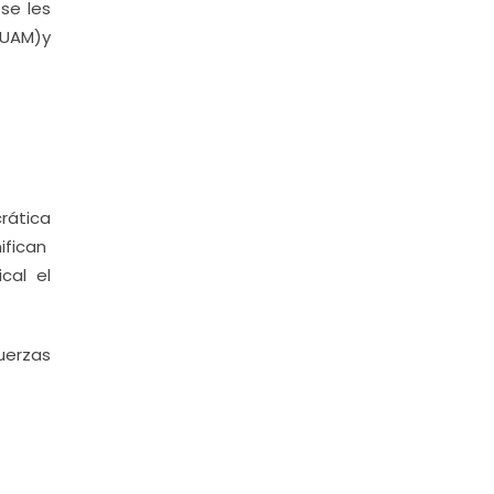
se les
(UAM)y
rática
ifican
cal el
uerzas