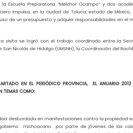
 la Escuela Preparatoria “Melchor Ocampo” y dos acadé
anciero Impulsa, en la ciudad de Toluca, estado de México, 
l uso de un presupuesto y adquirir responsabilidades en el 
 visita se logró con el trabajo coordinado entre la Secr
San Nicolás de Hidalgo (UMSNH), la Coordinación del Bachil
CARTADO EN EL PERIÓDICO PROVINCIA, EL ANUARIO 20
EN TEMAS COMO:
idad desbordada en manifestaciones contra la propiedad es
 gobierno michoacano por parte de jóvenes de las ca