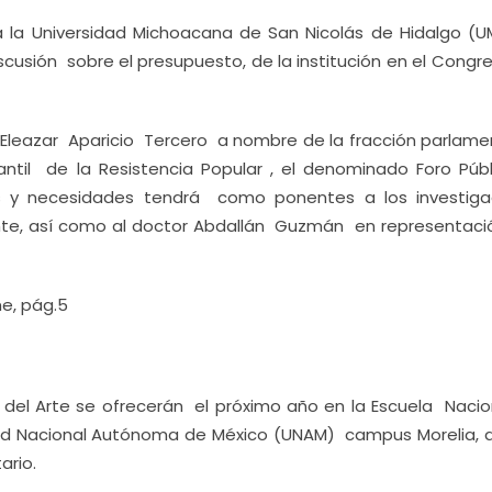
 la Universidad Michoacana de San Nicolás de Hidalgo (U
scusión sobre el presupuesto, de la institución en el Congr
 Eleazar Aparicio Tercero a nombre de la fracción parlame
ntil de la Resistencia Popular , el denominado Foro Públ
es y necesidades tendrá como ponentes a los investig
mante, así como al doctor Abdallán Guzmán en representaci
e, pág.5
a del Arte se ofrecerán el próximo año en la Escuela Nacio
idad Nacional Autónoma de México (UNAM) campus Morelia,
ario.