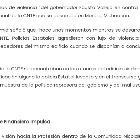
os de violencia “del gobernador Fausto Vallejo en contra 
al de la CNTE que se desarrolla en Morelia, Michoacán.
emio señaló que “hace unos momentos mientras se desarro
TE, Policías Estatales agredieron con lujo de violencia
ededores del mismo edificio cuando se disponían a conclu
la CNTE se encontraban en las afueras del edificio sindical
ificación alguna la policía Estatal levanto y en el transcurso
estra de la política represora del gobierno y del mal uso
ue Financiero Impulsa
isión hacia la Profesión dentro de la Comunidad Nicolait