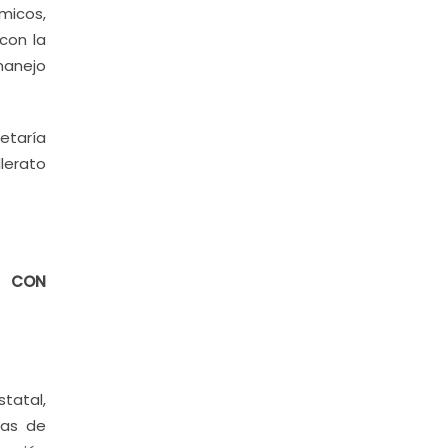
micos,
con la
manejo
etaría
lerato
12 CON
tatal,
sas de