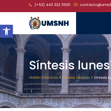
Skip
(+52) 443 322 3500
contacto@umic
to
content
Open toolbar
Síntesis lune
>
>
>
UMSNH
Noticias
Síntesis Noticias
Síntesis 