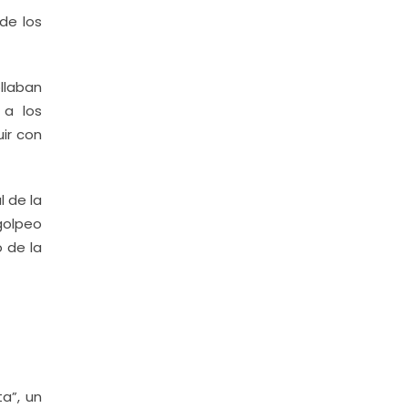
de los
llaban
 a los
ir con
 de la
 golpeo
 de la
a”, un