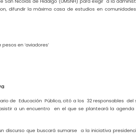
 San Nicolás de Hidalgo (UMSNH) para exigir a la administ
aron, difundir la máxima casa de estudios en comunidades
 pesos en ‘aviadores’
va
tario de Educación Pública, citó a los 32 responsables del
sistir a un encuentro en el que se planteará la agenda
un discurso que buscará sumarse a la iniciativa presidenc