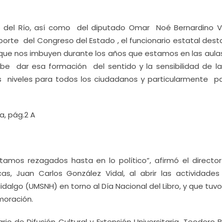
rturo del Río, así como del diputado Omar Noé Bernardino V
orte del Congreso del Estado , el funcionario estatal dest
que nos imbuyen durante los años que estamos en las aulas
be dar esa formación del sentido y la sensibilidad de la
s niveles para todos los ciudadanos y particularmente pa
a, pág.2 A
stamos rezagados hasta en lo político”, afirmó el director
as, Juan Carlos González Vidal, al abrir las actividades
dalgo (UMSNH) en torno al Día Nacional del Libro, y que tuv
moración.
o de Difusión Cultural y Extensión Universitaria, Teodoro 