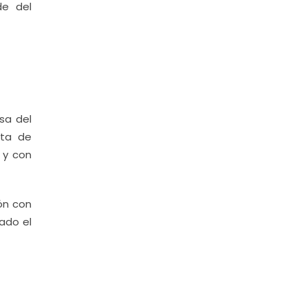
de del
sa del
ita de
 y con
ón con
ado el