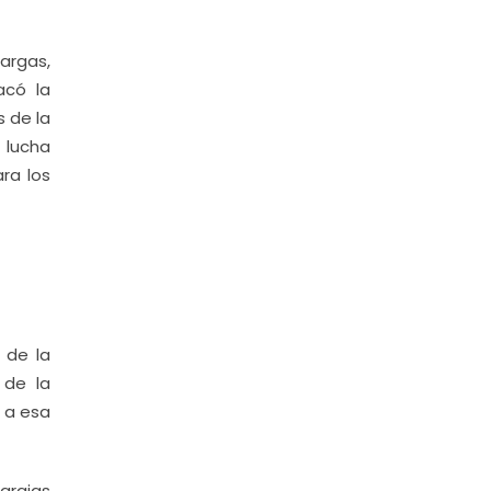
argas,
acó la
 de la
 lucha
ra los
 de la
 de la
o a esa
Barajas