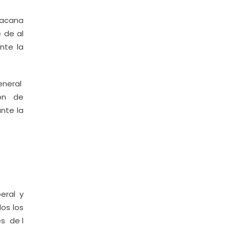
hoacana
 de al
nte la
eneral
ión de
nte la
eral y
os los
s de l