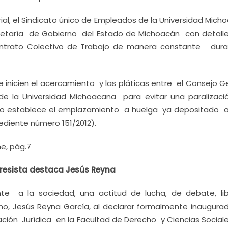
rial, el Sindicato único de Empleados de la Universidad Mic
etaría de Gobierno del Estado de Michoacán con detalle
ntrato Colectivo de Trabajo de manera constante dura
 inicien el acercamiento y las pláticas entre el Consejo G
e la Universidad Michoacana para evitar una paralizac
lo establece el emplazamiento a huelga ya depositado a
pediente número 151/2012).
e, pág.7
ogresista destaca Jesús Reyna
ente a la sociedad, una actitud de lucha, de debate, lib
no, Jesús Reyna García, al declarar formalmente inaugurad
ción Jurídica en la Facultad de Derecho y Ciencias Sociale