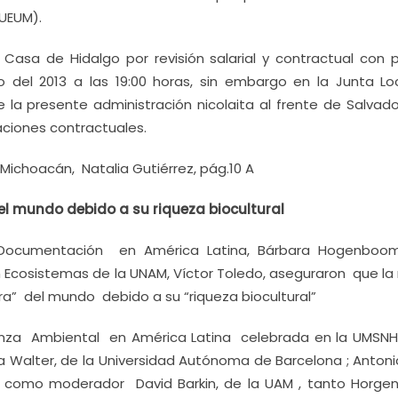
UEUM).
asa de Hidalgo por revisión salarial y contractual con p
o del 2013 a las 19:00 horas, sin embargo en la Junta Lo
de la presente administración nicolaita al frente de Salvad
ciones contractuales.
Michoacán, Natalia Gutiérrez, pág.10 A
el mundo debido a su riqueza biocultural
 Documentación en América Latina, Bárbara Hogenboom
n Ecosistemas de la UNAM, Víctor Toledo, aseguraron que la 
a” del mundo debido a su “riqueza biocultural”
za Ambiental en América Latina celebrada en la UMSNH,
 Walter, de la Universidad Autónoma de Barcelona ; Antonio
 y como moderador David Barkin, de la UAM , tanto Horg