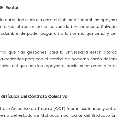
H: Rector
la autoridad nicolaita ante el Gobierno Federal, los apoyos
informó el rector de la Universidad Michoacana, Salvado
rtidumbre de poder pagar o no la nómina quincenal y cerr
refirió que “las gestiones para la Universidad están atora
autorizados pero con el cambo de gobierno están detenid
ación, así que con los apoyos especiales estamos a la es
artículos del Contrato Colectivo
ntrato Colectivo de Trabajo (CCT) fueron explicados y entr
erno del estado de Michoacán por parte del Sindicato Ún