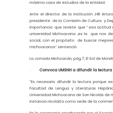
máxima casa de estudios de la entidad.
Ante el director de la institución ,Hill A
presidente de la Comisión de Cultura y Dep
importancia que reviste que “ esa actitud 
universidad Michoacana ,es la que nos de
social, con el propósito de buscar mejore
michoacanos” sentenció.
La Jornada Michoacán, pág.7; El Sol de Moreli
·
Convoca UMSNH a difundir la lectura
“Es necesario difundir la lectura porque e
Facultad de Lengua y Literaturas Hispánic
Universidad Michoacana de San Nicolás de Hi
instancia nicolaita como sede de la conme
En la ceremonia encabezada por el Secretari