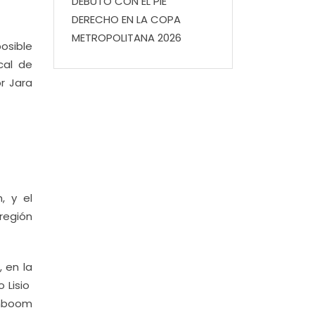
DEBUTÓ CON EL PIE
DERECHO EN LA COPA
METROPOLITANA 2026
osible
cal de
or Jara
, y el
región
 en la
 Lisio
enboom