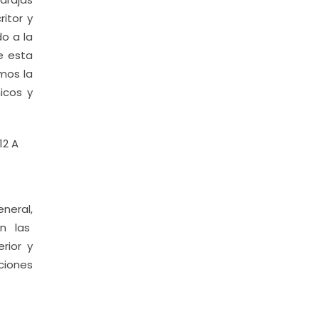
ritor y
o a la
e esta
mos la
icos y
12 A
neral,
n las
rior y
ciones