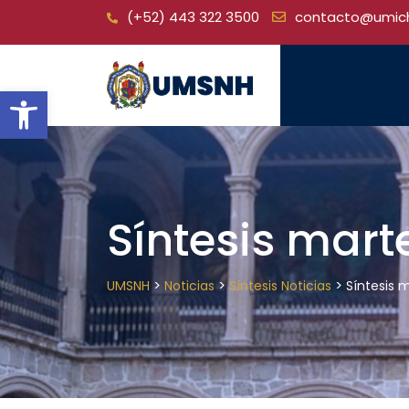
Skip
(+52) 443 322 3500
contacto@umic
to
content
Open toolbar
Síntesis mart
>
>
>
UMSNH
Noticias
Síntesis Noticias
Síntesis 