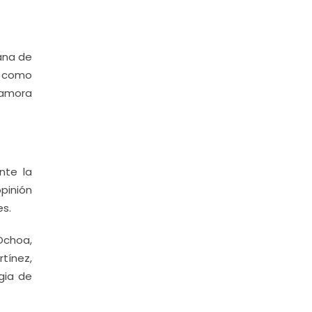
ana de
í como
Zamora
nte la
opinión
es.
Ochoa,
tínez,
gia de