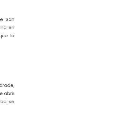
de San
ina en
que la
drade,
e abrir
idad se