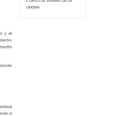
CURSO DE VERANO DE LA
UMSNH
o y el
derón,
zación
 donde
unidad
zando a