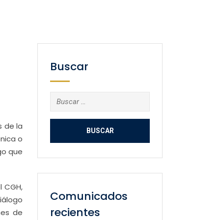
Buscar
Buscar:
 de la
nica o
ogo que
el CGH,
Comunicados
iálogo
recientes
nes de