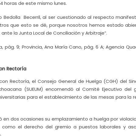
14 horas de este mismo lunes.
to Bedolla Becerril, al ser cuestionado al respecto manifes
otros que esto se dé, porque nosotros hemos estado abier
 ante la Junta Local de Conciliación y Arbitraje”.
a, pág. 9; Provincia, Ana María Cano, pág. 6 A; Agencia Qua
on Rectoría
con Rectoría, el Consejo General de Huelga (CGH) del Sin
ichoacana (SUEUM) encomendó al Comité Ejecutivo del 
versitarias para el establecimiento de las mesas para la r
ó en dos ocasiones su emplazamiento a huelga por violacio
s como el derecho del gremio a puestos laborales y as
.