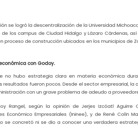
ón se logró la descentralización de la Universidad Michoac
ón de los campus de Ciudad Hidalgo y Lázaro Cárdenas, as
n proceso de construcción ubicados en los municipios de 
a económica con Godoy.
que no hubo estrategia clara en materia económica dura
s resultados fueron pocos. Desde el sector empresarial, la 
dministración con un grave problema de adeudo a proveedor
y Rangel, según la opinión de Jerjes Izcóatl Aguirre 
nes Económico Empresariales (Ininee), y de René Colín Mar
no se concretó ni se dio a conocer una verdadera estrate