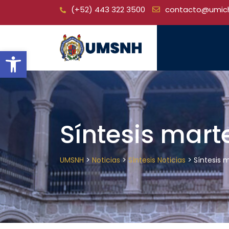
Skip
(+52) 443 322 3500
contacto@umic
to
content
Open toolbar
Síntesis mart
>
>
>
UMSNH
Noticias
Síntesis Noticias
Síntesis 