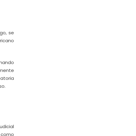
go, se
ericano
rnando
rmente
atoria
so.
udicial
a, como