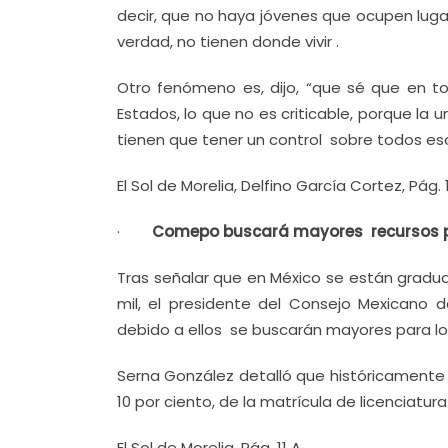
decir, que no haya jóvenes que ocupen luga
verdad, no tienen donde vivir .
Otro fenómeno es, dijo, “que sé que en 
Estados, lo que no es criticable, porque la 
tienen que tener un control sobre todos es
El Sol de Morelia, Delfino García Cortez, Pág. 
·
Comepo buscará mayores recursos p
Tras señalar que en México se están gradu
mil, el presidente del Consejo Mexicano 
debido a ellos se buscarán mayores para log
Serna González detalló que históricamente 
10 por ciento, de la matrícula de licenciatur
El Sol de Morelia, Pág. 11 A