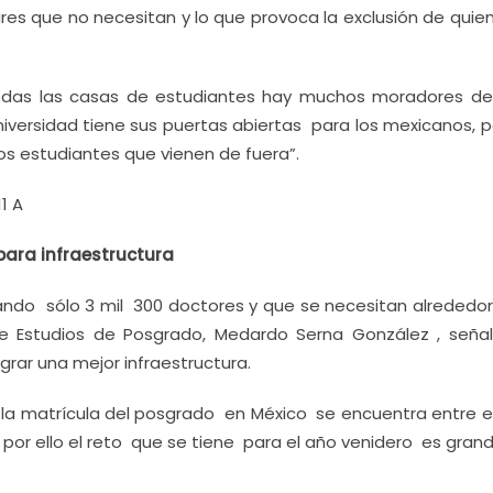
res que no necesitan y lo que provoca la exclusión de quien
todas las casas de estudiantes hay muchos moradores de
universidad tiene sus puertas abiertas para los mexicanos, 
os estudiantes que vienen de fuera”.
11 A
ara infraestructura
ando sólo 3 mil 300 doctores y que se necesitan alrededor
de Estudios de Posgrado, Medardo Serna González , seña
rar una mejor infraestructura.
la matrícula del posgrado en México se encuentra entre el 
a por ello el reto que se tiene para el año venidero es grand