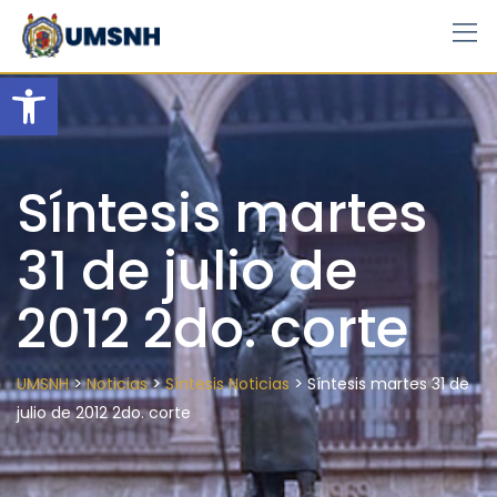
Skip
to
content
Open toolbar
Síntesis martes
31 de julio de
2012 2do. corte
>
>
>
UMSNH
Noticias
Síntesis Noticias
Síntesis martes 31 de
julio de 2012 2do. corte