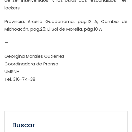
de ser intervenidos y los otros dos “escondidos” en
lockers.
Provincia, Arcelia Guadarrama, pág.12 A; Cambio de
Michoacán, pág.25; El Sol de Morelia, pág.10 A
—
Georgina Morales Gutiérrez
Coordinadora de Prensa
UMSNH
Tel. 316-74-38
Buscar