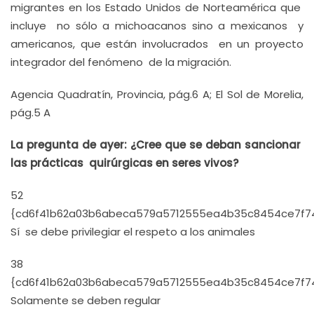
migrantes en los Estado Unidos de Norteamérica que
incluye no sólo a michoacanos sino a mexicanos y
americanos, que están involucrados en un proyecto
integrador del fenómeno de la migración.
Agencia Quadratín, Provincia, pág.6 A; El Sol de Morelia,
pág.5 A
La pregunta de ayer: ¿Cree que se deban sancionar
las prácticas quirúrgicas en seres vivos?
52
{cd6f41b62a03b6abeca579a5712555ea4b35c8454ce7f7
Sí se debe privilegiar el respeto a los animales
38
{cd6f41b62a03b6abeca579a5712555ea4b35c8454ce7f7
Solamente se deben regular