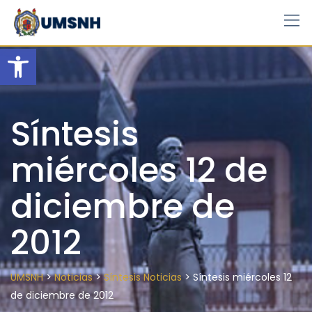
Skip
to
content
Open toolbar
Síntesis
miércoles 12 de
diciembre de
2012
>
>
>
UMSNH
Noticias
Síntesis Noticias
Síntesis miércoles 12
de diciembre de 2012