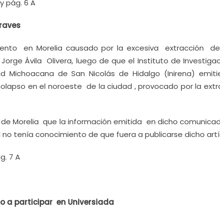
y pág. 6 A
graves
iento en Morelia causado por la excesiva extracción d
 Jorge Ávila Olivera, luego de que el Instituto de Investig
ad Michoacana de San Nicolás de Hidalgo (Inirena) emiti
lapso en el noroeste de la ciudad , provocado por la extr
Sol de Morelia que la información emitida en dicho comunic
no tenía conocimiento de que fuera a publicarse dicho artí
g. 7 A
o a participar en Universiada