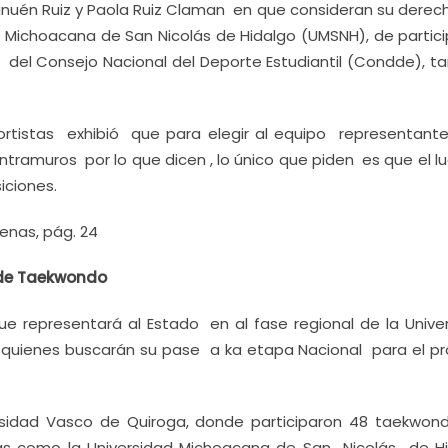
 Yunuén Ruiz y Paola Ruiz Claman en que consideran su dere
d Michoacana de San Nicolás de Hidalgo (UMSNH), de partici
 del Consejo Nacional del Deporte Estudiantil (Condde), t
portistas exhibió que para elegir al equipo representante
ntramuros por lo que dicen , lo único que piden es que el l
iciones.
enas, pág. 24
 de Taekwondo
 representará al Estado en al fase regional de la Univer
, quienes buscarán su pase a ka etapa Nacional para el p
versidad Vasco de Quiroga, donde participaron 48 taekwond
as como la Universidad Michoacana de San Nicolás de Hi