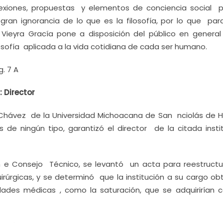
flexiones, propuestas y elementos de conciencia social p
ran ignorancia de lo que es la filosofía, por lo que par
 Vieyra Gracía pone a disposición del público en general
losofía aplicada a la vida cotidiana de cada ser humano.
g. 7 A
 Director
 Chávez de la Universidad Michoacana de San nciolás de H
de ningún tipo, garantizó el director de la citada insti
 e Consejo Técnico, se levantó un acta para reestructu
irúrgicas, y se determinó que la institución a su cargo ob
ades médicas , como la saturación, que se adquirirían c