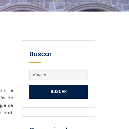
Buscar
Buscar:
isis e
lás de
que se
esidad