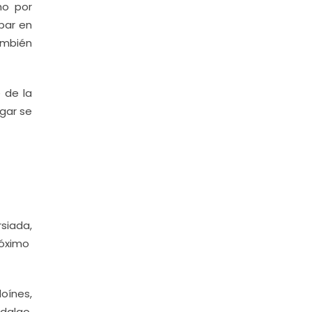
cho por
par en
ambién
 de la
ugar se
siada,
róximo
oínes,
dalgo,