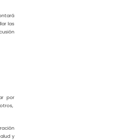
contará
lar las
cusión
ar por
 otros,
ración
salud y