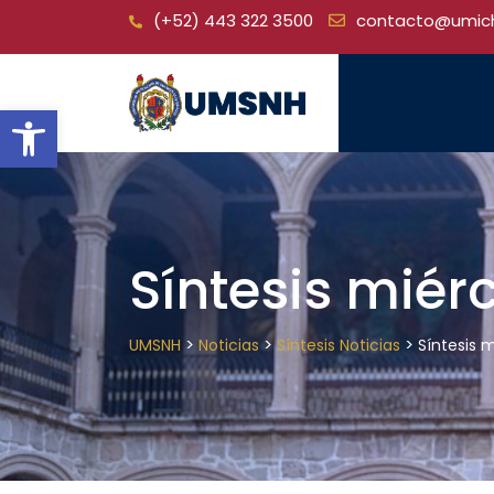
Skip
(+52) 443 322 3500
contacto@umic
to
content
Open toolbar
Síntesis miérc
>
>
>
UMSNH
Noticias
Síntesis Noticias
Síntesis m