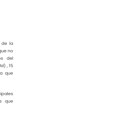
 de la
rque no
os del
) , 15
da que
ipales
es que