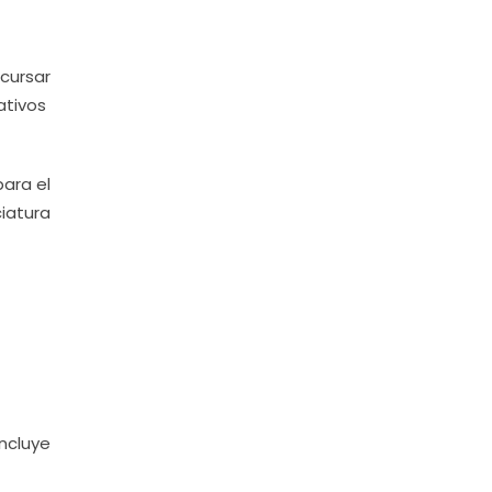
cursar
ativos
para el
iatura
ncluye