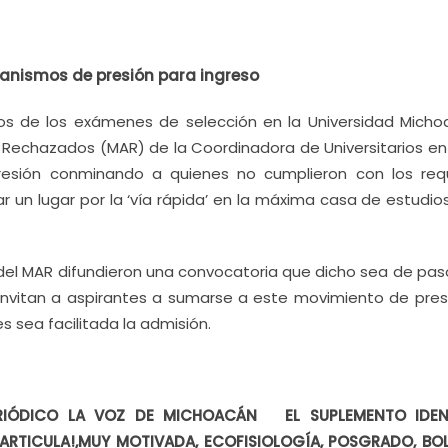
anismos de presión para ingreso
ados de los exámenes de selección en la Universidad Micho
 Rechazados (MAR) de la Coordinadora de Universitarios en
resión conminando a quienes no cumplieron con los requ
 un lugar por la ‘vía rápida’ en la máxima casa de estudios
del MAR difundieron una convocatoria que dicho sea de pas
 invitan a aspirantes a sumarse a este movimiento de pres
s sea facilitada la admisión.
ERIÓDICO LA VOZ DE MICHOACÁN EL SUPLEMENTO IDEN
ARTICULA!,MUY MOTIVADA, ECOFISIOLOGÍA, POSGRADO, BO