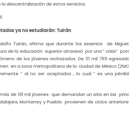
 descentralización de estos servicios.
31
ptados ya no estudiarán: Tuirán
odolfo Tuirán, afirma que durante los sexenios de Miguel
tura de la educación superior atravesó por una “ crisis” po
enómeno de los jóvenes rechazados. De 111 mil 765 egresad
amen en a zona metropolitana de la ciudad de México (ZMCM
tivamente “ al no ser aceptados , lo cual “ es una pérdi
e más de 101 mil jóvenes que demandan un sitio en las princ
dalajara, Monterrey y Puebla provienen de ciclos anterior