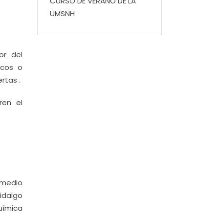
CURSO DE VERANO DE LA
UMSNH
or del
icos o
rtas .
oren el
l medio
Hidalgo
Química