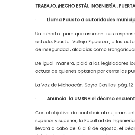
TRABAJO, ¡HECHO ESTÁ!, INGENIERÍA , PUER
·
Llama Fausto a autoridades municipal
Un exhorto para que asuman sus responsab
estado, Fausto Vallejo Figueroa , a las au
de inseguridad , alcaldías como Erongarícu
De igual manera, pidió a los legisladores l
actuar de quienes optaron por cerrar las pu
La Voz de Michoacán, Sayra Casillas, pág. 12
·
Anuncia la UMSNH el décimo encuent
Con el objetivo de contribuir al mejoramien
superior y superior, la Facultad de Ingenie
llevará a cabo del 6 al 8 de agosto, el Déc