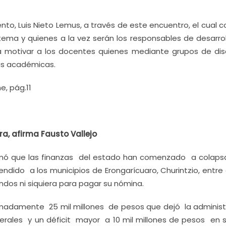
to, Luis Nieto Lemus, a través de este encuentro, el cual 
 tema y quienes a la vez serán los responsables de desarrol
ca motivar a los docentes quienes mediante grupos de dis
as académicas.
, pág.11
a, afirma Fausto Vallejo
irmó que las finanzas del estado han comenzado a colaps
endido a los municipios de Erongarícuaro, Churintzio, entre
ndos ni siquiera para pagar su nómina.
imadamente 25 mil millones de pesos que dejó la administ
ederales y un déficit mayor a 10 mil millones de pesos en 