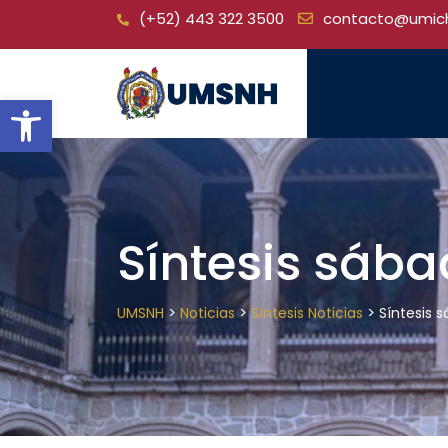
Skip
(+52) 443 322 3500
contacto@umic
to
content
Open toolbar
Síntesis sába
>
>
>
UMSNH
Noticias
Síntesis Noticias
Síntesis 