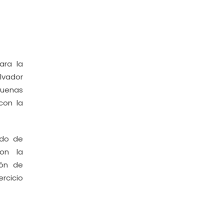
ara la
alvador
buenas
con la
ado de
con la
ión de
rcicio