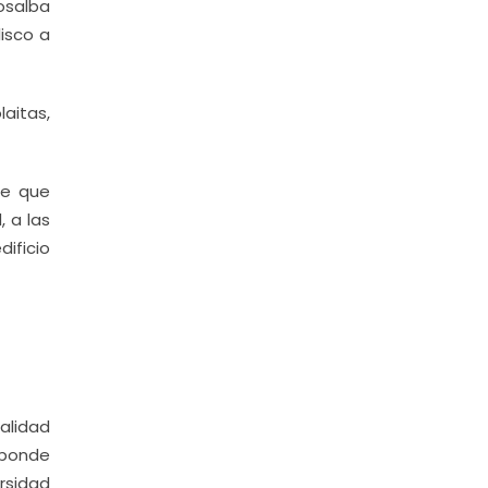
Rosalba
lisco a
aitas,
de que
 a las
ificio
calidad
sponde
rsidad