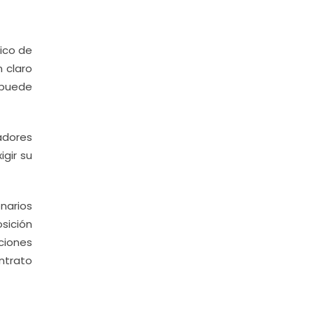
nico de
 claro
 puede
jadores
gir su
narios
sición
ciones
ntrato