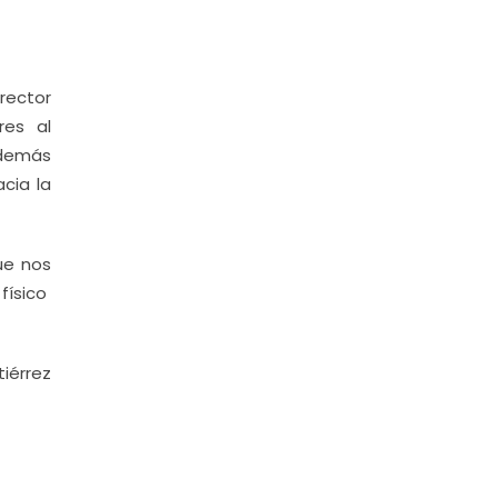
 rector
res al
además
cia la
ue nos
físico
iérrez