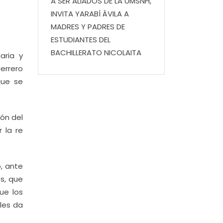
A SER ALIADOS DE LA UMSNH,
INVITA YARABÍ ÁVILA A
MADRES Y PADRES DE
ESTUDIANTES DEL
BACHILLERATO NICOLAITA
aria y
errero
que se
ón del
 la re
ó, ante
s, que
ue los
 les da