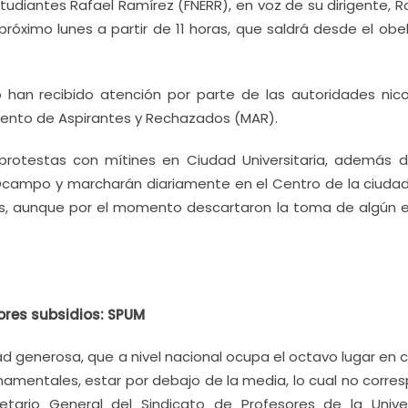
tudiantes Rafael Ramírez (FNERR), en voz de su dirigente, 
próximo lunes a partir de 11 horas, que saldrá desde el obe
o han recibido atención por parte de las autoridades nicol
miento de Aspirantes y Rechazados (MAR).
 protestas con mítines en Ciudad Universitaria, además 
Ocampo y marcharán diariamente en el Centro de la ciudad,
as, aunque por el momento descartaron la toma de algún ed
res subsidios: SPUM
d generosa, que a nivel nacional ocupa el octavo lugar en 
namentales, estar por debajo de la media, lo cual no corre
tario General del Sindicato de Profesores de la Unive