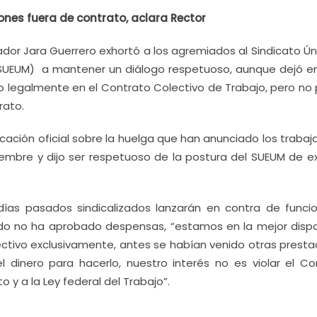
nes fuera de contrato, aclara Rector
vador Jara Guerrero exhortó a los agremiados al Sindicato Ú
SUEUM) a mantener un diálogo respetuoso, aunque dejó en
do legalmente en el Contrato Colectivo de Trabajo, pero no
rato.
cación oficial sobre la huelga que han anunciado los traba
iembre y dijo ser respetuoso de la postura del SUEUM de exi
ías pasados sindicalizados lanzarán en contra de funcio
stado no ha aprobado despensas, “estamos en la mejor dispo
ctivo exclusivamente, antes se habían venido otras presta
dinero para hacerlo, nuestro interés no es violar el Co
o y a la Ley federal del Trabajo”.