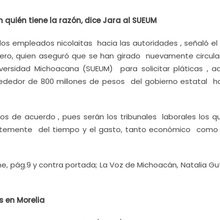
n quién tiene la razón, dice Jara al SUEUM
 los empleados nicolaitas hacia las autoridades , señaló el
rero, quien aseguró que se han girado nuevamente circula
ersidad Michoacana (SUEUM) para solicitar pláticas , 
ededor de 800 millones de pesos del gobierno estatal ha
os de acuerdo , pues serán los tribunales laborales los q
ientemente del tiempo y el gasto, tanto económico como 
 pág.9 y contra portada; La Voz de Michoacán, Natalia Gut
s en Morelia