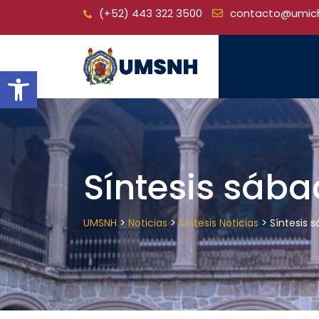
Skip
(+52) 443 322 3500
contacto@umic
to
content
Open toolbar
Síntesis sába
>
>
>
UMSNH
Noticias
Síntesis Noticias
Síntesis 