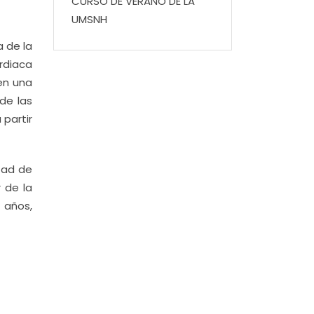
CURSO DE VERANO DE LA
UMSNH
a de la
ardiaca
en una
de las
partir
tad de
r de la
 años,