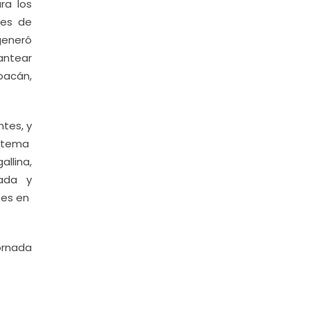
ra los
nes de
generó
antear
hoacán,
tes, y
l tema
llina,
hada y
 es en
ornada