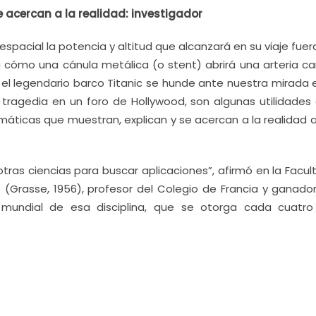
 acercan a la realidad: investigador
acial la potencia y altitud que alcanzará en su viaje fuer
ía cómo una cánula metálica (o stent) abrirá una arteria c
o el legendario barco Titanic se hunde ante nuestra mirada 
a tragedia en un foro de Hollywood, son algunas utilidades 
áticas que muestran, explican y se acercan a la realidad a 
as ciencias para buscar aplicaciones”, afirmó en la Facul
s (Grasse, 1956), profesor del Colegio de Francia y ganado
 mundial de esa disciplina, que se otorga cada cuatro