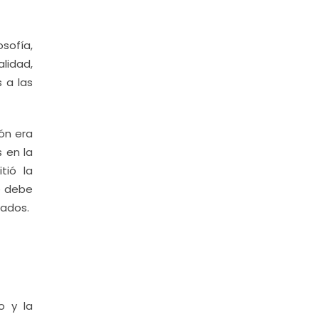
sofía,
lidad,
 a las
ión era
 en la
tió la
e debe
cados.
o y la