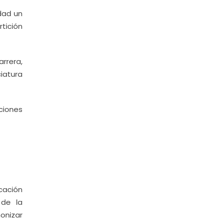
dad un
tición
arrera,
ciatura
ciones
cación
 de la
onizar