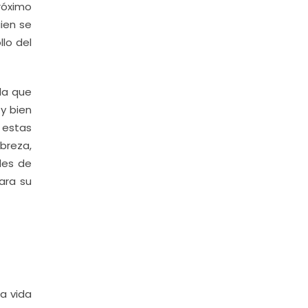
róximo
ien se
llo del
la que
y bien
 estas
breza,
des de
ara su
la vida