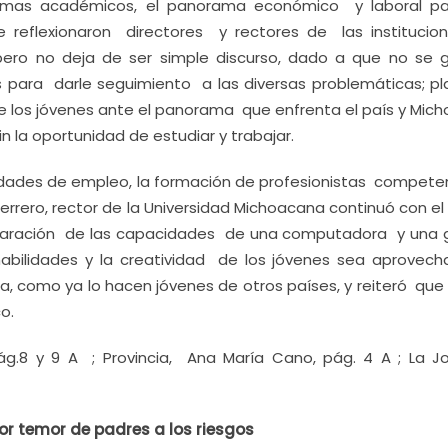
ogramas académicos, el panorama económico y laboral pa
 reflexionaron directores y rectores de las institucio
pero no deja de ser simple discurso, dado a que no se 
ara darle seguimiento a las diversas problemáticas; pl
de los jóvenes ante el panorama que enfrenta el país y Mic
 la oportunidad de estudiar y trabajar.
ades de empleo, la formación de profesionistas competen
errero, rector de la Universidad Michoacana continuó con e
omparación de las capacidades de una computadora y una ga
abilidades y la creatividad de los jóvenes sea aprovec
ía, como ya lo hacen jóvenes de otros países, y reiteró que
o.
pág.8 y 9 A ; Provincia, Ana María Cano, pág. 4 A ; La J
or temor de padres a los riesgos