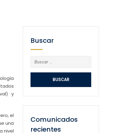
Buscar
Buscar:
ología
ltados
val) y
ro, el
Comunicados
ue una
recientes
 nivel