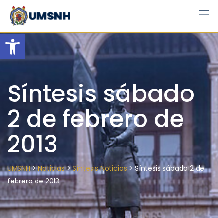
Skip
to
content
Open toolbar
Síntesis sábado
2 de febrero de
2013
>
>
>
UMSNH
Noticias
Síntesis Noticias
Síntesis sábado 2 de
febrero de 2013