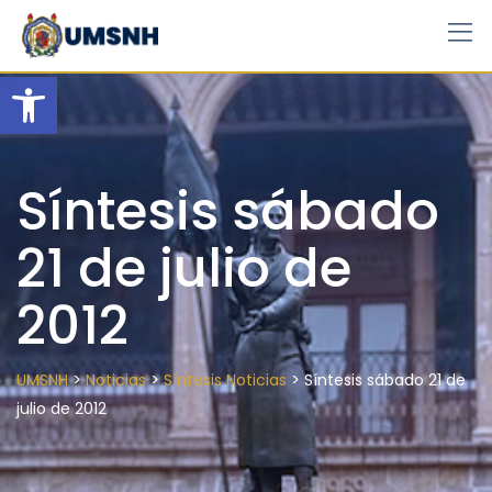
Skip
to
content
Open toolbar
Síntesis sábado
21 de julio de
2012
>
>
>
UMSNH
Noticias
Síntesis Noticias
Síntesis sábado 21 de
julio de 2012