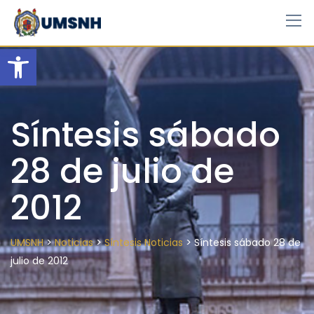
Skip
to
content
Open toolbar
Síntesis sábado
28 de julio de
2012
>
>
>
UMSNH
Noticias
Síntesis Noticias
Síntesis sábado 28 de
julio de 2012